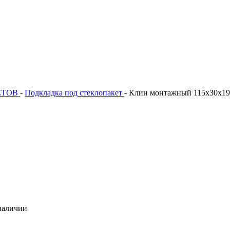
ЕТОВ
-
Подкладка под стеклопакет
-
Клин монтажный 115х30х19 
наличии