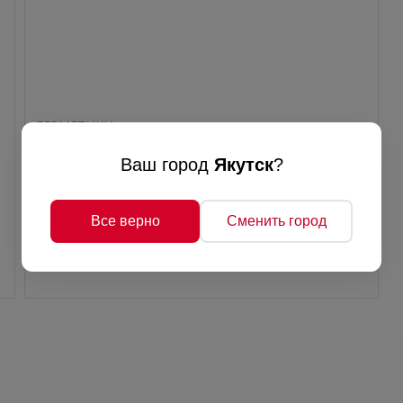
ГEPМЕТИКИ
Акрил Sila PRO Max Acril Universal, акрил.
Ваш город
Якутск
?
универсал. герм., белый, 290 мл, (1к-12шт)
Все верно
Сменить город
Наличие:
195 руб./
2
В
шт
наличии
шт