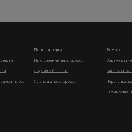
Перегородки
Ремонт
 дверей
Изготовление перегородок
Замена резин
ерей
Лоджия и балконы
Замена стекл
 подоконников
Установка перегородок
Перепенка из
Регулировка и