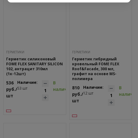
ГEPМЕТИКИ
ГEPМЕТИКИ
Герметик силиконовый
Герметик гибридный
FOME FLEX SANITARY SILICON
кровельный FOME FLEX
102, антрацит 310мл
Roof&Facade, 300 мл,
(1к-12шт)
графит на основе MS-
полимера
Наличие:
536
В
Наличие:
810
В
53 шт
руб./
наличии
12 шт
руб./
наличи
шт
шт