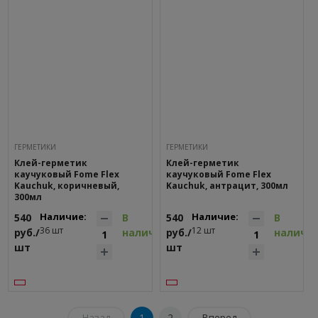
ГEPМЕТИКИ
ГEPМЕТИКИ
Клей-герметик
Клей-герметик
каучуковый Fome Flex
каучуковый Fome Flex
Kauchuk, коричневый,
Kauchuk, антрацит, 300мл
300мл
Наличие:
Наличие:
540
В
540
В
36 шт
12 шт
руб./
наличии
руб./
наличи
шт
шт
Назад
1
2
Вперед