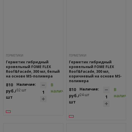
ГEPМЕТИКИ
ГEPМЕТИКИ
Герметик гибридный
Герметик гибридный
кровельный FOME FLEX
кровельный FOME FLEX
Roof&Facade, 300 мл, белый
Roof&Facade, 300 мл,
на основе MS-полимера
коричневый на основе MS-
полимера
Наличие:
810
В
Наличие:
810
В
32 шт
руб./
наличии
24 шт
руб./
наличи
шт
шт