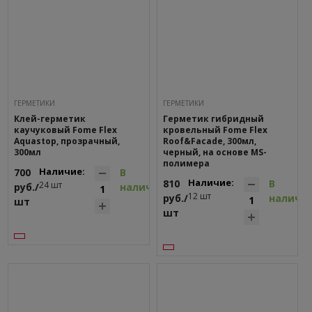
ГEPМЕТИКИ
ГEPМЕТИКИ
Клей-герметик
Герметик гибридный
каучуковый Fome Flex
кровельный Fome Flex
Aquastop, прозрачный,
Roof&Facade, 300мл,
300мл
черный, на основе MS-
полимера
Наличие:
700
В
Наличие:
810
В
24 шт
руб./
наличии
12 шт
руб./
наличи
шт
шт