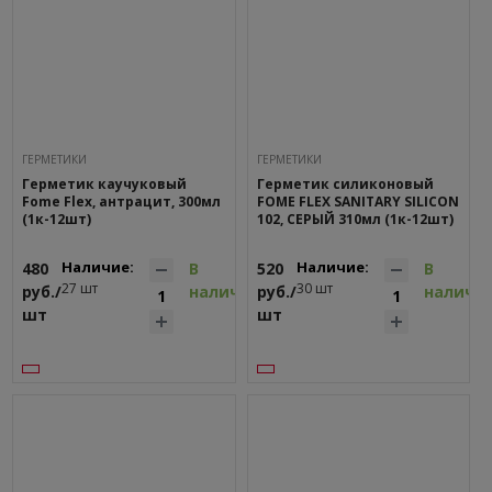
ГEPМЕТИКИ
ГEPМЕТИКИ
Герметик каучуковый
Герметик силиконовый
Fome Flex, антрацит, 300мл
FOME FLEX SANITARY SILICON
(1к-12шт)
102, СЕРЫЙ 310мл (1к-12шт)
Наличие:
Наличие:
480
В
520
В
27 шт
30 шт
руб./
наличии
руб./
наличи
шт
шт