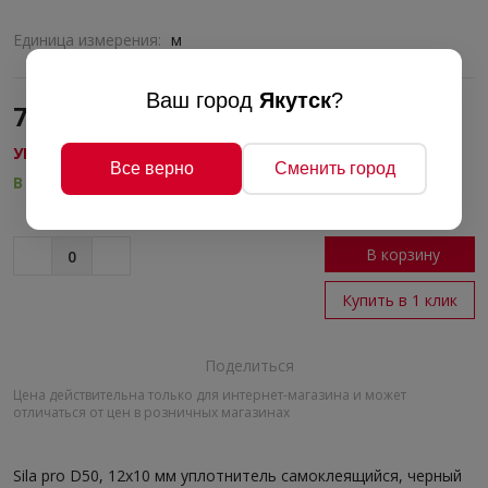
Единица измерения:
м
Ваш город
Якутск
?
70 руб./м
УПЛОТНИТЕЛЬ САМОКЛЕЯЩИЙСЯ
Все верно
Сменить город
В наличии
В корзину
Купить в 1 клик
Поделиться
Цена действительна только для интернет-магазина и может
отличаться от цен в розничных магазинах
Sila pro D50, 12х10 мм уплотнитель самоклеящийся, черный