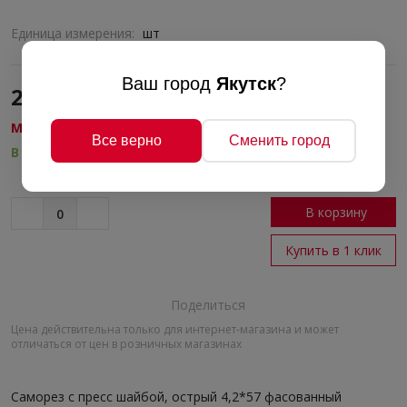
Единица измерения:
шт
Ваш город
Якутск
?
2 руб./шт
МЕТИЗЫ
Все верно
Сменить город
В наличии
В корзину
Купить в 1 клик
Поделиться
Цена действительна только для интернет-магазина и может
отличаться от цен в розничных магазинах
Саморез с пресс шайбой, острый 4,2*57 фасованный