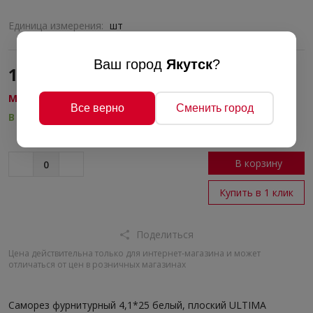
Единица измерения:
шт
Ваш город
Якутск
?
1.50 руб./шт
МЕТИЗЫ
Все верно
Сменить город
В наличии
В корзину
Купить в 1 клик
Поделиться
Цена действительна только для интернет-магазина и может
отличаться от цен в розничных магазинах
Саморез фурнитурный 4,1*25 белый, плоский ULTIMA