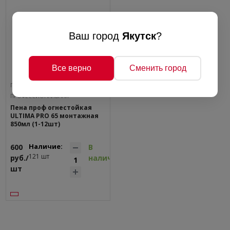
Ваш город
Якутск
?
Все верно
Сменить город
ПЕНА МОНТАЖНАЯ
ПРОФЕССИОНАЛЬНАЯ
Пена проф огнестойкая
ULTIMA PRO 65 монтажная
850мл (1-12шт)
Наличие:
600
В
121 шт
руб./
наличии
шт