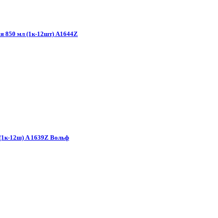
я 850 мл (1к-12шт) А1644Z
(1к-12ш) A 1639Z Вольф