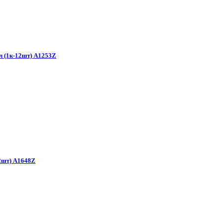
мл (1к-12шт) A1253Z
2шт) А1648Z