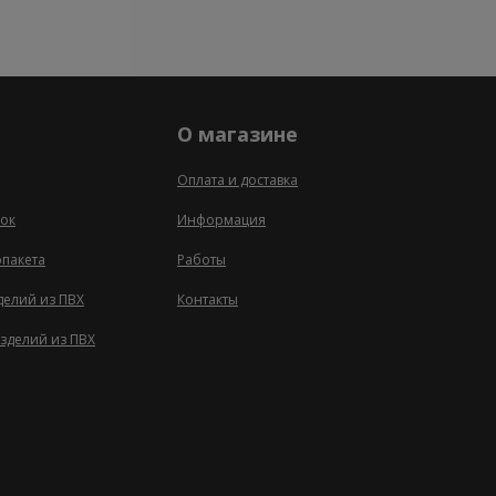
О магазине
Оплата и доставка
ок
Информация
опакета
Работы
делий из ПВХ
Контакты
зделий из ПВХ