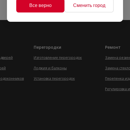
Все верно
Сменить город
Перегородки
Ремонт
 дверей
Изготовление перегородок
Замена резин
ерей
Лоджия и балконы
Замена стекл
 подоконников
Установка перегородок
Перепенка из
Регулировка и