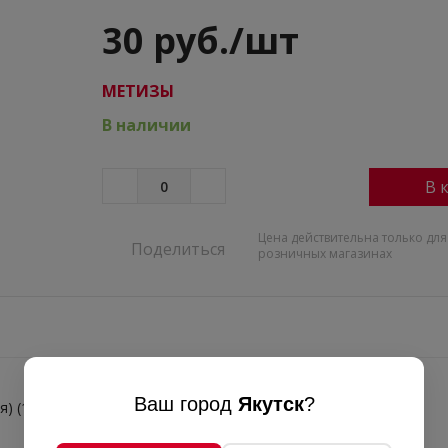
30 руб./шт
МЕТИЗЫ
В наличии
В 
Цена действительна только для
Поделиться
розничных магазинах
Ваш город
Якутск
?
я) (1к-200шт)