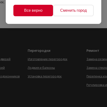
ек. арт 50623 меттал
Все верно
Сменить город
Перегородки
Ремонт
 дверей
Изготовление перегородок
Замена резин
ерей
Лоджия и балконы
Замена стекл
 подоконников
Установка перегородок
Перепенка из
Регулировка и