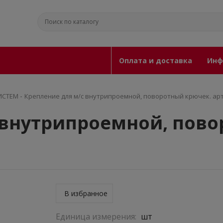
Оплата и доставка
Инф
-
ИСТЕМ
Крепление для м/с внутрипроемной, поворотный крючек. арт
 внутрипроемной, пово
В избранное
Единица измерения:
шт