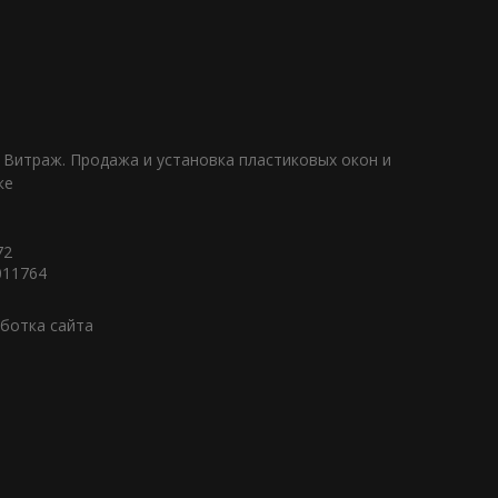
 Витраж. Продажа и установка пластиковых окон и
ке
72
011764
аботка сайта