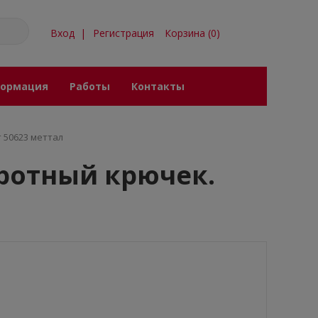
Вход
|
Регистрация
Корзина
(
0
)
ормация
Работы
Контакты
 50623 меттал
ротный крючек.