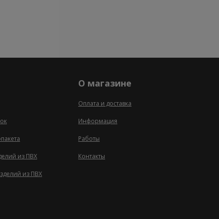
О магазине
Оплата и доставка
ок
Информация
опакета
Работы
делий из ПВХ
Контакты
зделий из ПВХ