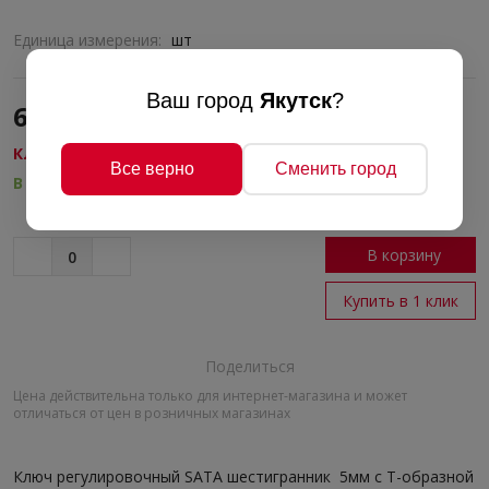
Единица измерения:
шт
Ваш город
Якутск
?
620 руб./шт
КЛЮЧИ РЕГУЛИРОВОЧНЫЕ
Все верно
Сменить город
В наличии
В корзину
Купить в 1 клик
Поделиться
Цена действительна только для интернет-магазина и может
отличаться от цен в розничных магазинах
Ключ регулировочный SATA шестигранник 5мм с Т-образной