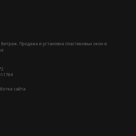
 Витраж. Продажа и установка пластиковых окон и
ке
72
011764
аботка сайта