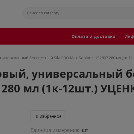
Оплата и доставка
Инф
ниверсальный бесцветный Sila PRO Max Sealant, US2807 280 мл (1к-12
вый, универсальный бе
 280 мл (1к-12шт.) УЦЕН
В избранное
Единица измерения:
шт