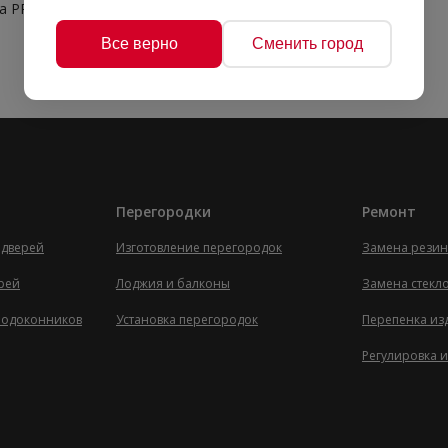
PRO Max Sealant, 280 мл (1к-12шт.) УЦЕНКА!!!
Все верно
Сменить город
Перегородки
Ремонт
 дверей
Изготовление перегородок
Замена резин
ерей
Лоджия и балконы
Замена стекл
 подоконников
Установка перегородок
Перепенка из
Регулировка и