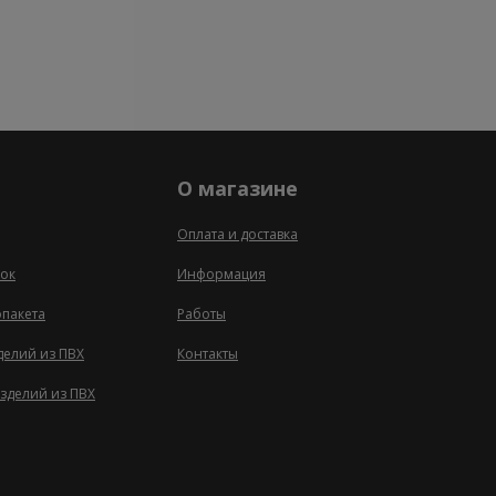
О магазине
Оплата и доставка
ок
Информация
опакета
Работы
делий из ПВХ
Контакты
зделий из ПВХ