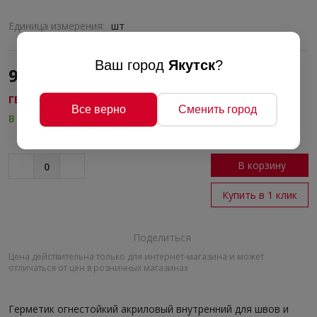
Единица измерения:
шт
Ваш город
Якутск
?
940 руб./шт
ГEPМЕТИКИ
Все верно
Сменить город
В наличии
В корзину
Купить в 1 клик
Поделиться
Цена действительна только для интернет-магазина и может
отличаться от цен в розничных магазинах
Герметик огнестойкий акриловый внутренний для швов и